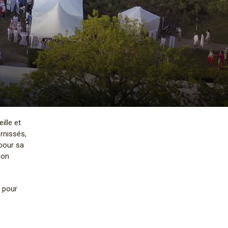
ille et
rnissés,
pour sa
ion
é pour