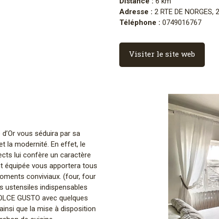
Distance :
6 km
Adresse :
2 RTE DE NORGES, 
Téléphone :
0749016767
Visiter le site web
e d’Or vous séduira par sa
t la modernité. En effet, le
rects lui confère un caractère
ent équipée vous apportera tous
ments conviviaux. (four, four
es ustensiles indispensables
é DOLCE GUSTO avec quelques
 ainsi que la mise à disposition